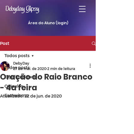
Área do Aluno (login)
Post
Todos posts
DebyDay
Todos posts
27 de mai. de 2020
2 min de leitura
Oração do Raio Branco
Espiritualidade
- 4a feira
Oráculos
Esoterismo
Atualizado:
22 de jun. de 2020