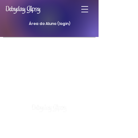
Área do Aluno (login)
Atendimentos
Curso Baralho Cigano
Curso Baralho da Padilha