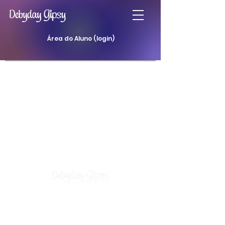
Área do Aluno (login)
Atendimentos
Curso Baralho Cigano
Curso Baralho da Padilha