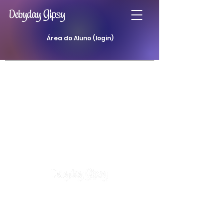
Área do Aluno (login)
Atendimentos
Curso Baralho Cigano
Curso Baralho da Padilha