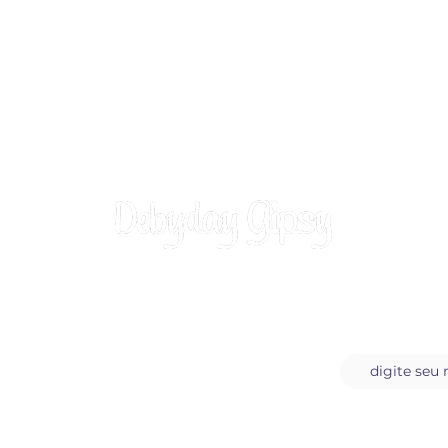
Assine a n
Carta do Dia
Blog da Debiday Gipsy
Sobre a Debyday Gipsy
Orações