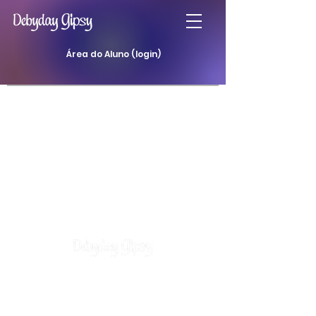
Área do Aluno (login)
Atendimentos
Curso Baralho Cigano
Curso Baralho da Padilha