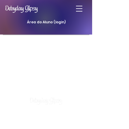
Área do Aluno (login)
Atendimentos
Curso Baralho Cigano
Curso Baralho da Padilha