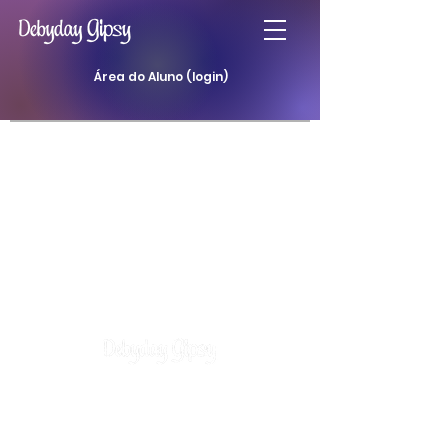
Área do Aluno (login)
Atendimentos
Curso Baralho Cigano
Curso Baralho da Padilha