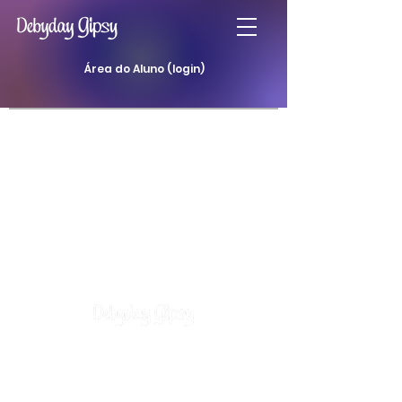
Área do Aluno (login)
Atendimentos
Curso Baralho Cigano
Curso Baralho da Padilha