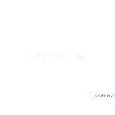
Assine a n
Carta do Dia
Blog da Debiday Gipsy
Sobre a Debyday Gipsy
Orações