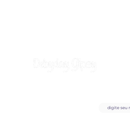
Assine a n
Carta do Dia
Blog da Debiday Gipsy
Sobre a Debyday Gipsy
Orações