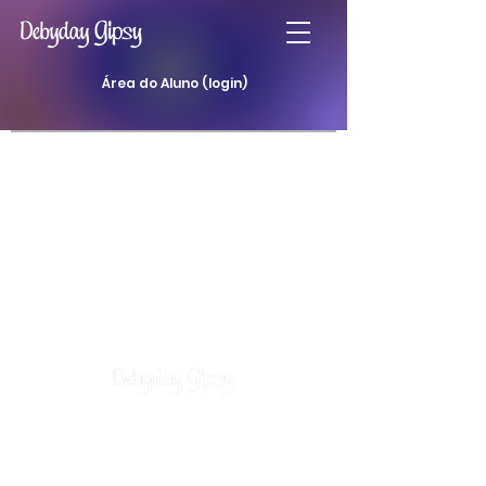
Área do Aluno (login)
Atendimentos
Curso Baralho Cigano
Curso Baralho da Padilha