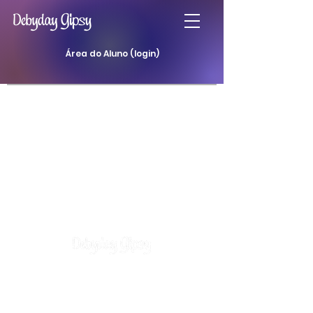
Área do Aluno (login)
Atendimentos
Curso Baralho Cigano
Curso Baralho da Padilha