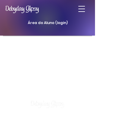
Área do Aluno (login)
Atendimentos
Curso Baralho Cigano
Curso Baralho da Padilha